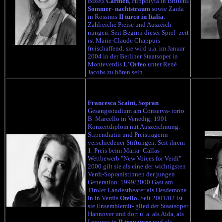
Bizets
Carmen
, Hippolyta in Brittens
Sommer- nachtstraum
sowie Zaida
in Rossinis
Il turco in Italia
.
Zahlreiche Preise und Auszeich-
nungen. Seit Beginn dieser Spiel- zeit
ist Marie-Claude Chappuis
freischaffend; sie wird u.a. im Januar
2004 in der Berliner Staatsoper in
Monteverdis
L'Orfeo
unter René
Jacobs zu hören sein.
Francesca Scaini, Sopran
Gesangsstudium am Conserva- torio
B. Marcello in Venedig; 1991
Konzertdiplom mit Auszeichnung.
Stipendiatin und Preisträgerin
verschiedener Stiftungen. Seit ihrem
1. Preis beim Maria- Callas-
Wettbewerb "New Voices for Verdi"
2000
gilt sie als eine der wichtigsten
Verdi-Sopranistinnen der jungen
Generation.
1999/2000 Gast a
m
Tiroler Landestheater
als Desdemona
in in Verdis
Otello.
Seit 2001/02 ist
sie Ensemblemit- glied der Staatsoper
Hannover und dort u. a. als Aida, als
Leonora in
Il trovatore
und als