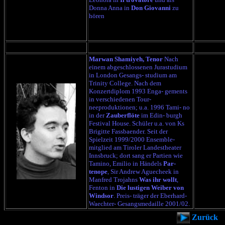
Donna Anna in
Don Giovanni
zu
hören
Marwan Shamiyeh, Tenor
Nach
einem abgeschlossenen Jurastudium
in London Gesangs- studium am
Trinity College. Nach dem
Konzertdiplom 1993 Enga- gements
in verschiedenen Tour-
neeproduktionen; u.a. 1996 Tami- no
in der
Zauberflöte
im Edin- burgh
Festival House. Schüler u.a. von Ks
Brigitte Fassbaender. Seit der
Spielzeit 1999/2000 Ensemble-
mitglied am Tiroler Landestheater
Innsbruck; dort sang er Partien wie
Tamino, Emilio in Händels
Par-
tenope
, Sir Andrew Aguecheek in
Manfred Trojahns
Was ihr wollt
,
Fenton in
Die lustigen Weiber von
Windsor
. Preis- träger der Eberhard-
Waechter- Gesangsmedaille 2001/02.
Zurück